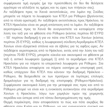
συμφέρουσα τιμή αγοράς (με την προϋπόθεση ότι δεν θα θελήσετε
αργότερα να αλλάξετε τις ημέρες και τις ώρες των πτήσεών σας).
Αν ταξιδέψετε προς τα Χανιά ακτοπλοϊκώς, στο λιμάνι της Σούδας
μπορείτε να πάρετε το λεωφορείο των ΚΤΕΛ για Ρέθυμνο (βγαίνοντας
από το πλοίο αριστερά). Αν ταξιδέψετε ακτοπλοϊκώς προς Ηράκλειο, τα
ΚΤΕΛ Ηρακλείου είναι σε μικρή απόσταση από το λιμάνι. Αν ταξιδέψετε
αεροπορικώς προς τα Χανιά θα αναγκαστείτε να καταφύγετε στην
λύση του ταξί για να φθάσετε στο Ρέθυμνο (κόστος περίπου 60 ΕΥΡΩ
– 50΄ περίπου διαδρομή) ή για να πάτε στα ΚΤΕΛ των Χανίων (κόστος
περίπου 25 ΕΥΡΩ), καθώς η λεωφορειακή σύνδεση Αεροδρομίου-ΚΤΕΛ
Χανίων είναι εξαιρετικά σπάνια και σε άβολες για τις αφίξεις ώρες. Αν
ταξιδέψετε αεροπορικώς από το Ηράκλειο, εκτός από την λύση του ταξί
(περίπου 70-80 ΕΥΡΩ), μπορείτε εύκολα και οικονομικά να φθάσετε με
ταξί ή αστικό λεωφορείο (γραμμή 1) από το αεροδρόμιο στα ΚΤΕΛ
Ηρακλείου για να πάρετε το υπεραστικό λεωφορείο για Ρέθυμνο. Στα
ΚΤΕΛ Ηρακλείου αποφύγετε να πάρετε εισιτήριο με επιστροφή γιατί,
καθώς υπάρχουν δύο ΚΤΕΛ που κάνουν την διαδρομή Ηράκλειο –
Ρέθυμνο, θα δεσμευθείτε εκ των προτέρων σε λιγότερες επιλογές
δρομολογίων για τη διαδρομή της επιστροφής (Ρέθυμνο-Ηράκλειο).
Συμφέρουσα οικονομικά λύση για την μεταφορά σας προς και από το
Ρέθυμνο μπορεί να είναι και η ενοικίαση αυτοκινήτου στα αεροδρόμια
Χανίων ή Ηρακλείου, λόγω των χαμηλών τιμών της χειμερινής
περιόδου και ύστερα από επί τόπου διαπραγμάτευση της τιμής.
Θερμή παράκληση, όταν αποφασίσετε το πώς και πότε ακριβώς θα
φθάσετε στην Κρήτη και το Ρέθυμνο, να μας ενημερώσετε σχετικά για