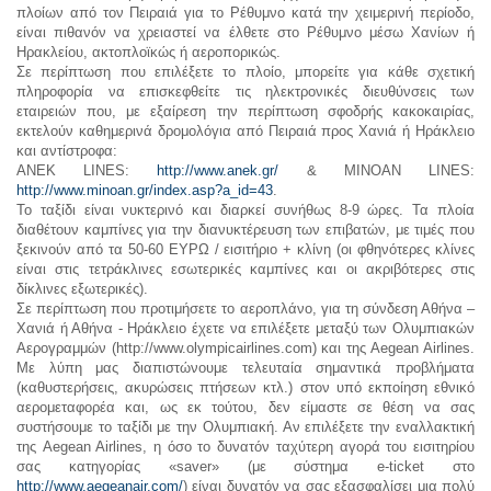
πλοίων από τον Πειραιά για το Ρέθυμνο κατά την χειμερινή περίοδο,
είναι πιθανόν να χρειαστεί να έλθετε στο Ρέθυμνο μέσω Χανίων ή
Ηρακλείου, ακτοπλοϊκώς ή αεροπορικώς.
Σε περίπτωση που επιλέξετε το πλοίο, μπορείτε για κάθε σχετική
πληροφορία να επισκεφθείτε τις ηλεκτρονικές διευθύνσεις των
εταιρειών που, με εξαίρεση την περίπτωση σφοδρής κακοκαιρίας,
εκτελούν καθημερινά δρομολόγια από Πειραιά προς Χανιά ή Ηράκλειο
και αντίστροφα:
ΑΝΕΚ LINES:
http://www.anek.gr/
& MINOAN LINES:
http://www.minoan.gr/index.asp?a_id=43
.
Το ταξίδι είναι νυκτερινό και διαρκεί συνήθως 8-9 ώρες. Τα πλοία
διαθέτουν καμπίνες για την διανυκτέρευση των επιβατών, με τιμές που
ξεκινούν από τα 50-60 ΕΥΡΩ / εισιτήριο + κλίνη (οι φθηνότερες κλίνες
είναι στις τετράκλινες εσωτερικές καμπίνες και οι ακριβότερες στις
δίκλινες εξωτερικές).
Σε περίπτωση που προτιμήσετε το αεροπλάνο, για τη σύνδεση Αθήνα –
Χανιά ή Αθήνα - Ηράκλειο έχετε να επιλέξετε μεταξύ των Ολυμπιακών
Αερογραμμών (http://www.olympicairlines.com) και της Aegean Airlines.
Με λύπη μας διαπιστώνουμε τελευταία σημαντικά προβλήματα
(καθυστερήσεις, ακυρώσεις πτήσεων κτλ.) στον υπό εκποίηση εθνικό
αερομεταφορέα και, ως εκ τούτου, δεν είμαστε σε θέση να σας
συστήσουμε το ταξίδι με την Ολυμπιακή. Αν επιλέξετε την εναλλακτική
της Aegean Airlines, η όσο το δυνατόν ταχύτερη αγορά του εισιτηρίου
σας κατηγορίας «saver» (με σύστημα e-ticket στο
http://www.aegeanair.com/
) είναι δυνατόν να σας εξασφαλίσει μια πολύ