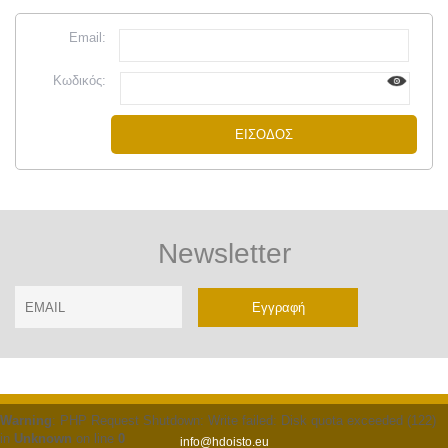
Email:
Κωδικός:
Newsletter
Email
Name
Warning
: PHP Request Shutdown: Write failed: Disk quota exceeded (122)
in
Unknown
on line
0
info@hdoisto.eu